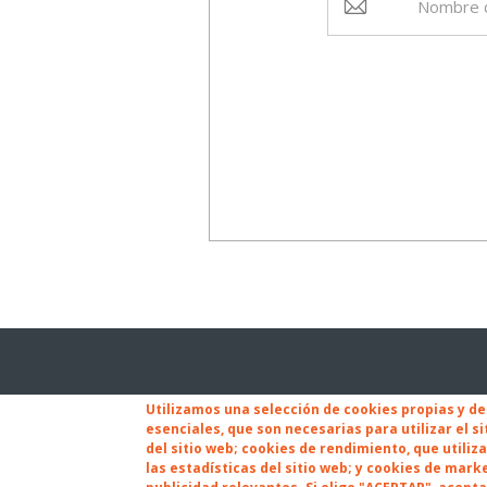
Utilizamos una selección de cookies propias y de
esenciales, que son necesarias para utilizar el si
C/ Juan de Quesada, 2
del sitio web; cookies de rendimiento, que utili
35001 Las Palmas de Gran Canaria
las estadísticas del sitio web; y cookies de mark
info@fulp.es